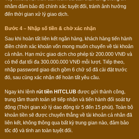
nhằm đảm bảo độ chính xác tuyệt đối, tránh ảnh hưởng
đến thời gian xử lý giao dịch.
Bước 4 – Nhập số tiền & chờ xác nhận
Sau khi hoàn tất liên kết ngân hàng, khách hàng tiến hành
điền chính xác khoản vốn mong muốn chuyển về tài khoản
cá nhân. Hạn mức giao dịch cho phép từ 200.000 VNĐ và
có thể đạt tối đa 300.000.000 VNĐ mỗi lượt. Tiếp theo,
nhập password giao dịch gồm 6 chữ số đã cài đặt trước
đó, sau cùng xác nhận để hoàn tất yêu cầu.
Ngay khi lệnh
rút tiền HITCLUB
được gửi thành công,
trung tâm thanh toán sẽ tiếp nhận và tiến hành đối soát tự
động (Thời gian xử lý dao động từ 5 đến 15 phút). Toàn bộ
khoản tiền sẽ được chuyển thẳng về tài khoản cá nhân đã
liên kết, không thông qua bất kỳ trung gian nào, đảm bảo
tốc độ và tính an toàn tuyệt đối.