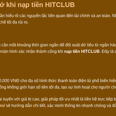
hớ khi nạp tiền HITCLUB
 cần hiểu rõ các nguyên tắc liên quan đến tài chính và an toàn. 
ế tối đa rủi ro.
ng cần một khoảng thời gian ngắn để đối soát dữ liệu từ ngân hà
p màn hình xác nhận thành công khi
nạp tiền HITCLUB
. Đây là
.000 VNĐ cho đa số hình thức thanh toán điện tử phổ biến hiệ
ng không giới hạn số tiền tối đa, tạo sự linh hoạt cho người c
tuyến với giá trị cao, giải pháp tối ưu nhất là liên hệ trực tiế
ro/
sẽ hướng dẫn chi tiết, xác minh thông tin nhanh chóng và đả