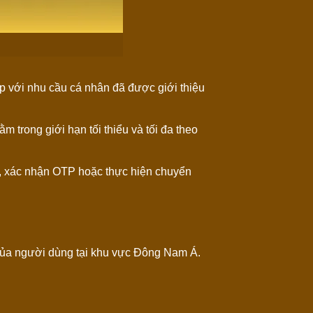
p với nhu cầu cá nhân đã được giới thiệu
m trong giới hạn tối thiểu và tối đa theo
R, xác nhận OTP hoặc thực hiện chuyển
 của người dùng tại khu vực Đông Nam Á.