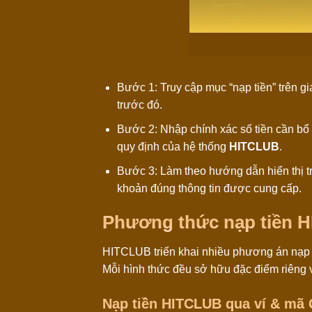
Bước 1: Truy cập mục “nạp tiền” trên g
trước đó.
Bước 2: Nhập chính xác số tiền cần bổ su
quy định của hệ thống
HITCLUB
.
Bước 3: Làm theo hướng dẫn hiển thị t
khoản đúng thông tin được cung cấp.
Phương thức nạp tiền 
HITCLUB triển khai nhiều phương án nạp v
Mỗi hình thức đều sở hữu đặc điểm riêng v
Nạp tiền HITCLUB qua ví & mã