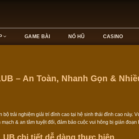
P
GAME BÀI
NỔ HŨ
CASINO
LUB – An Toàn, Nhanh Gọn & Nhi
bộ trải nghiệm giải trí đỉnh cao tại hệ sinh thái đỉnh cao này.
 mạch & an tâm tuyệt đối, đảm bảo cuộc vui hông bị gián đoạn b
UB chi tiết dễ dàng thực hiện