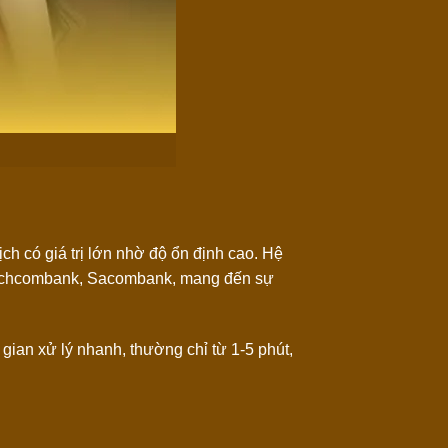
h có giá trị lớn nhờ độ ổn định cao. Hệ
, Techcombank, Sacombank, mang đến sự
ian xử lý nhanh, thường chỉ từ 1-5 phút,