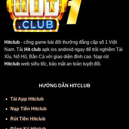
Hitclub
- cổng game bài đổi thưởng đẳng cấp số 1 Việt
Nam. Tải
Hit club
apk ios android ngay để trải nghiệm Tài
Xỉu, Nổ Hũ, Bắn Cá với giao diện đỉnh cao. Nạp rút
Hitclub
web siêu tốc, bảo mật an toàn tuyệt đối.
HƯỚNG DẪN HITCLUB
Tải App Hitclub
Nạp Tiền Hitclub
Rút Tiền Hitclub
Đăng Ký Hitclub