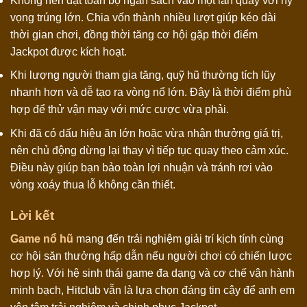
Không nên đặt toàn bộ ngân sách vào một lần quay với hy
vọng trúng lớn. Chia vốn thành nhiều lượt giúp kéo dài
thời gian chơi, đồng thời tăng cơ hội gặp thời điểm
Jackpot được kích hoạt.
Khi lượng người tham gia tăng, quỹ hũ thường tích lũy
nhanh hơn và dễ tạo ra vòng nổ lớn. Đây là thời điểm phù
hợp để thử vận may với mức cược vừa phải.
Khi đã có dấu hiệu ăn lớn hoặc vừa nhận thưởng giá trị,
nên chủ động dừng lại thay vì tiếp tục quay theo cảm xúc.
Điều này giúp bạn bảo toàn lợi nhuận và tránh rơi vào
vòng xoáy thua lỗ không cần thiết.
Lời kết
Game nổ hũ
mang đến trải nghiệm giải trí kịch tính cùng
cơ hội săn thưởng hấp dẫn nếu người chơi có chiến lược
hợp lý. Với hệ sinh thái game đa dạng và cơ chế vận hành
minh bạch, Hitclub vẫn là lựa chọn đáng tin cậy để anh em