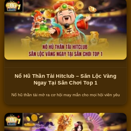
Nổ Hũ Thần Tài Hitclub – Săn Lộc Vàng
Ngay Tại Sân Chơi Top 1
Nổ hũ thần tài mở ra cơ hội may mắn cho mọi hội viên yêu