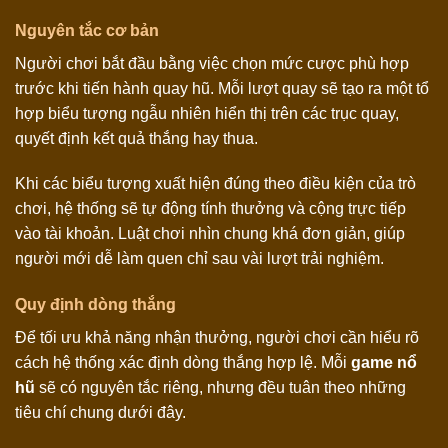
Nguyên tắc cơ bản
Người chơi bắt đầu bằng việc chọn mức cược phù hợp
trước khi tiến hành quay hũ. Mỗi lượt quay sẽ tạo ra một tổ
hợp biểu tượng ngẫu nhiên hiển thị trên các trục quay,
quyết định kết quả thắng hay thua.
Khi các biểu tượng xuất hiện đúng theo điều kiện của trò
chơi, hệ thống sẽ tự động tính thưởng và cộng trực tiếp
vào tài khoản. Luật chơi nhìn chung khá đơn giản, giúp
người mới dễ làm quen chỉ sau vài lượt trải nghiệm.
Quy định dòng thắng
Để tối ưu khả năng nhận thưởng, người chơi cần hiểu rõ
cách hệ thống xác định dòng thắng hợp lệ. Mỗi
game nổ
hũ
sẽ có nguyên tắc riêng, nhưng đều tuân theo những
tiêu chí chung dưới đây.