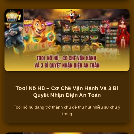
Tool Nổ Hũ – Cơ Chế Vận Hành Và 3 Bí
Quyết Nhận Diện An Toàn
Tool nổ hũ đang trở thành chủ đề thu hút nhiều sự chú ý
trong