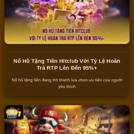
Nổ Hũ Tặng Tiền Hitclub Với Tỷ Lệ Hoàn
Trả RTP Lên Đến 95%+
Nổ hũ tặng tiền đang trở thành lựa chọn ưu tiên của người
yêu thích