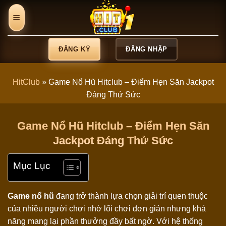
Bỏ
qua
nội
dung
ĐĂNG KÝ
ĐĂNG NHẬP
HitClub
»
Game Nổ Hũ Hitclub – Điểm Hẹn Săn Jackpot
Đáng Thử Sức
Game Nổ Hũ Hitclub – Điểm Hẹn Săn
Jackpot Đáng Thử Sức
Mục Lục
Game nổ hũ
đang trở thành lựa chọn giải trí quen thuộc
của nhiều người chơi nhờ lối chơi đơn giản nhưng khả
năng mang lại phần thưởng đầy bất ngờ. Với hệ thống