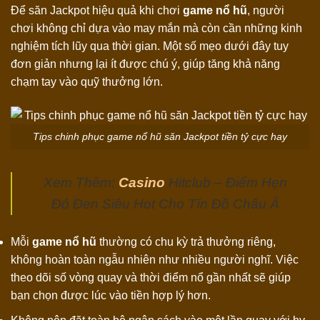
Để săn Jackpot hiệu quả khi chơi
game nổ hũ
, người
chơi không chỉ dựa vào may mắn mà còn cần những kinh
nghiệm tích lũy qua thời gian. Một số mẹo dưới đây tuy
đơn giản nhưng lại ít được chú ý, giúp tăng khả năng
chạm tay vào quỹ thưởng lớn.
Tips chinh phục game nổ hũ săn Jackpot tiền tỷ cực hay
Xem Thêm:
Casino
Hitclub – Điểm Hẹn
Đỏ Đen Siêu Hot Cho Tín Đồ Châu Á
Mỗi
game nổ hũ
thường có chu kỳ trả thưởng riêng,
không hoàn toàn ngẫu nhiên như nhiều người nghĩ. Việc
theo dõi số vòng quay và thời điểm nổ gần nhất sẽ giúp
bạn chọn được lúc vào tiền hợp lý hơn.