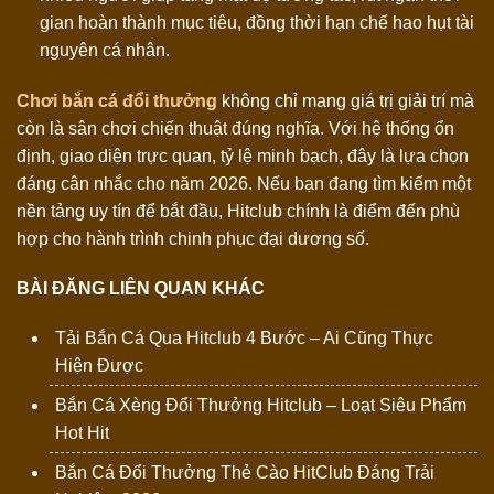
gian hoàn thành mục tiêu, đồng thời hạn chế hao hụt tài
nguyên cá nhân.
Chơi bắn cá đổi thưởng
không chỉ mang giá trị giải trí mà
còn là sân chơi chiến thuật đúng nghĩa. Với hệ thống ổn
định, giao diện trực quan, tỷ lệ minh bạch, đây là lựa chọn
đáng cân nhắc cho năm 2026. Nếu bạn đang tìm kiếm một
nền tảng uy tín để bắt đầu, Hitclub chính là điểm đến phù
hợp cho hành trình chinh phục đại dương số.
BÀI ĐĂNG LIÊN QUAN KHÁC
Tải Bắn Cá Qua Hitclub 4 Bước – Ai Cũng Thực
Hiện Được
Bắn Cá Xèng Đổi Thưởng Hitclub – Loạt Siêu Phẩm
Hot Hit
Bắn Cá Đổi Thưởng Thẻ Cào HitClub Đáng Trải