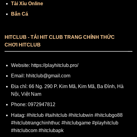
Tài Xỉu Online
Bắn Cá
HITCLUB - TẢI HIT CLUB TRANG CHÍNH THỨC
CHƠI HITCLUB
Website: https://playhitclub.pro/
Email:
hhitclub@gmail.com
Địa chỉ: 66 Ng. 290 P. Kim Mã, Kim Mã, Ba Đình, Hà
Nội, Việt Nam
Phone: 0972947812
Hatag: #hitclub #taihitclub #hitclubwin #hitclubgo88
#hitclubtrangchinhthuc #hitclubgame #playhitclub
#hitclubcom #hitclubapk