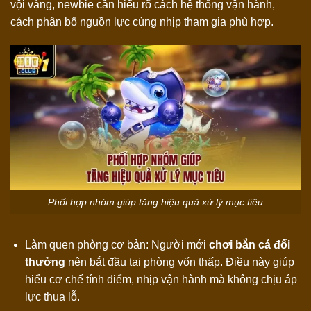
vội vàng, newbie cần hiểu rõ cách hệ thống vận hành,
cách phân bổ nguồn lực cùng nhịp tham gia phù hợp.
Phối hợp nhóm giúp tăng hiệu quả xử lý mục tiêu
Làm quen phòng cơ bản: Người mới
chơi bắn cá đổi
thưởng
nên bắt đầu tại phòng vốn thấp. Điều này giúp
hiểu cơ chế tính điểm, nhịp vận hành mà không chịu áp
lực thua lỗ.