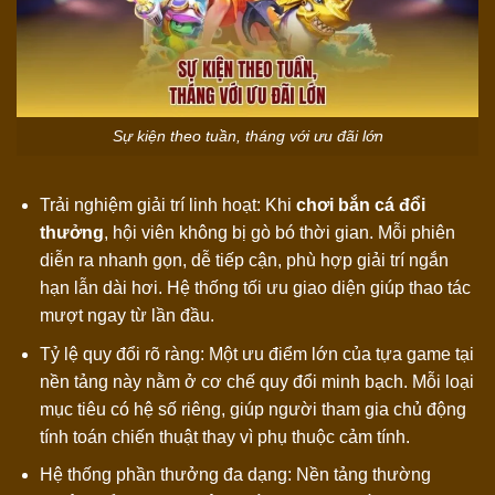
Sự kiện theo tuần, tháng với ưu đãi lớn
Trải nghiệm giải trí linh hoạt: Khi
chơi bắn cá đổi
thưởng
, hội viên không bị gò bó thời gian. Mỗi phiên
diễn ra nhanh gọn, dễ tiếp cận, phù hợp giải trí ngắn
hạn lẫn dài hơi. Hệ thống tối ưu giao diện giúp thao tác
mượt ngay từ lần đầu.
Tỷ lệ quy đổi rõ ràng: Một ưu điểm lớn của tựa game tại
nền tảng này nằm ở cơ chế quy đổi minh bạch. Mỗi loại
mục tiêu có hệ số riêng, giúp người tham gia chủ động
tính toán chiến thuật thay vì phụ thuộc cảm tính.
Hệ thống phần thưởng đa dạng: Nền tảng thường