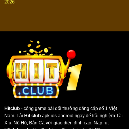
2026
Hitclub
- cổng game bài đổi thưởng đẳng cấp số 1 Việt
Nam. Tải
Hit club
apk ios android ngay để trải nghiệm Tài
Xỉu, Nổ Hũ, Bắn Cá với giao diện đỉnh cao. Nạp rút