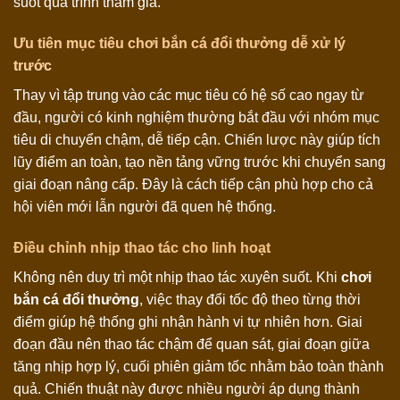
suốt quá trình tham gia.
Ưu tiên mục tiêu chơi bắn cá đổi thưởng dễ xử lý
trước
Thay vì tập trung vào các mục tiêu có hệ số cao ngay từ
đầu, người có kinh nghiệm thường bắt đầu với nhóm mục
tiêu di chuyển chậm, dễ tiếp cận. Chiến lược này giúp tích
lũy điểm an toàn, tạo nền tảng vững trước khi chuyển sang
giai đoạn nâng cấp. Đây là cách tiếp cận phù hợp cho cả
hội viên mới lẫn người đã quen hệ thống.
Điều chỉnh nhịp thao tác cho linh hoạt
Không nên duy trì một nhịp thao tác xuyên suốt. Khi
chơi
bắn cá đổi thưởng
, việc thay đổi tốc độ theo từng thời
điểm giúp hệ thống ghi nhận hành vi tự nhiên hơn. Giai
đoạn đầu nên thao tác chậm để quan sát, giai đoạn giữa
tăng nhịp hợp lý, cuối phiên giảm tốc nhằm bảo toàn thành
quả. Chiến thuật này được nhiều người áp dụng thành