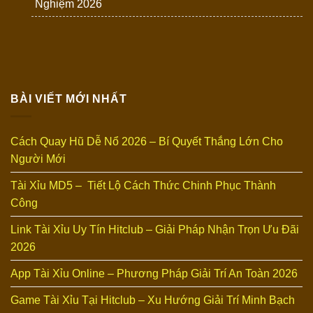
Nghiệm 2026
BÀI VIẾT MỚI NHẤT
Cách Quay Hũ Dễ Nổ 2026 – Bí Quyết Thắng Lớn Cho
Người Mới
Tài Xỉu MD5 – Tiết Lộ Cách Thức Chinh Phục Thành
Công
Link Tài Xỉu Uy Tín Hitclub – Giải Pháp Nhận Trọn Ưu Đãi
2026
App Tài Xỉu Online – Phương Pháp Giải Trí An Toàn 2026
Game Tài Xỉu Tại Hitclub – Xu Hướng Giải Trí Minh Bạch