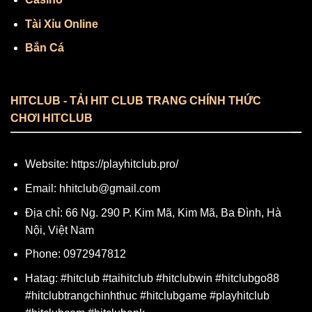
Tài Xỉu Online
Bắn Cá
HITCLUB - TẢI HIT CLUB TRANG CHÍNH THỨC
CHƠI HITCLUB
Website: https://playhitclub.pro/
Email:
hhitclub@gmail.com
Địa chỉ: 66 Ng. 290 P. Kim Mã, Kim Mã, Ba Đình, Hà
Nội, Việt Nam
Phone: 0972947812
Hatag: #hitclub #taihitclub #hitclubwin #hitclubgo88
#hitclubtrangchinhthuc #hitclubgame #playhitclub