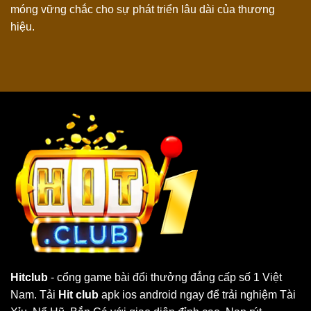
móng vững chắc cho sự phát triển lâu dài của thương
hiệu.
Hitclub
- cổng game bài đổi thưởng đẳng cấp số 1 Việt
Nam. Tải
Hit club
apk ios android ngay để trải nghiệm Tài