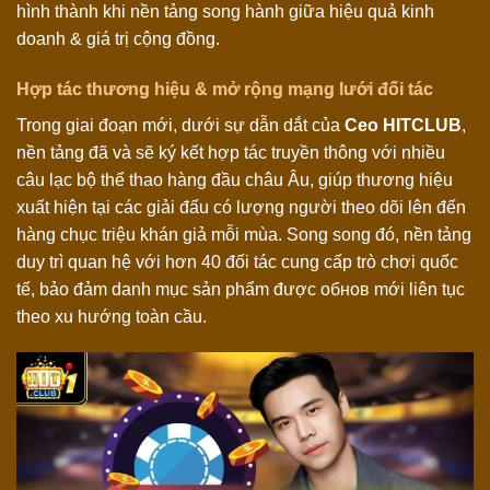
hình thành khi nền tảng song hành giữa hiệu quả kinh
doanh & giá trị cộng đồng.
Hợp tác thương hiệu & mở rộng mạng lưới đối tác
Trong giai đoạn mới, dưới sự dẫn dắt của
Ceo HITCLUB
,
nền tảng đã và sẽ ký kết hợp tác truyền thông với nhiều
câu lạc bộ thể thao hàng đầu châu Âu, giúp thương hiệu
xuất hiện tại các giải đấu có lượng người theo dõi lên đến
hàng chục triệu khán giả mỗi mùa. Song song đó, nền tảng
duy trì quan hệ với hơn 40 đối tác cung cấp trò chơi quốc
tế, bảo đảm danh mục sản phẩm được обнов mới liên tục
theo xu hướng toàn cầu.