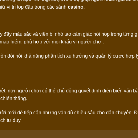
ữ vị trí top đầu trong các sảnh
casino
.
 đầy màu sắc và viên bi nhỏ tạo cảm giác hồi hộp trong từng 
 mạo hiểm, phù hợp với mọi khẩu vị người chơi.
 còn đòi hỏi khả năng phân tích xu hướng và quản lý cược hợp l
õ rệt, nơi người chơi có thể chủ động quyết định diễn biến ván 
 chiến thắng.
ười mới dễ tiếp cận nhưng vẫn đủ chiều sâu cho dân chuyên. Đâ
ách tư duy.