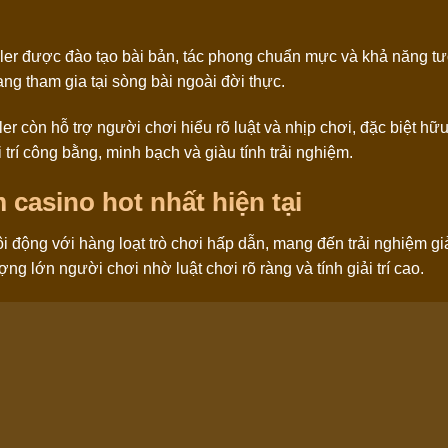
ler được đào tạo bài bản, tác phong chuẩn mực và khả năng tươ
ang tham gia tại sòng bài ngoài đời thực.
er còn hỗ trợ người chơi hiểu rõ luật và nhịp chơi, đặc biệt h
 trí công bằng, minh bạch và giàu tính trải nghiệm.
casino hot nhất hiện tại
i động với hàng loạt trò chơi hấp dẫn, mang đến trải nghiệm gi
ợng lớn người chơi nhờ luật chơi rõ ràng và tính giải trí cao.