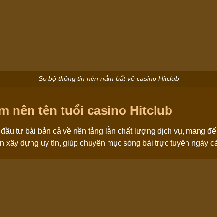
Sơ bộ thông tin nên nắm bắt về casino Hitclub
m nên tên tuổi casino Hitclub
u tư bài bản cả về nền tảng lẫn chất lượng dịch vụ, mang đến t
ần xây dựng uy tín, giúp chuyên mục sòng bài trực tuyến ngày