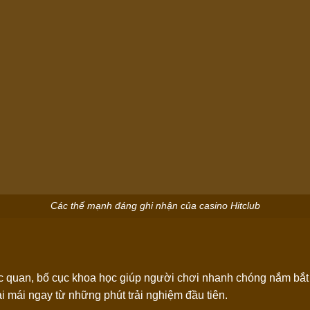
Các thế mạnh đáng ghi nhận của casino Hitclub
c quan, bố cục khoa học giúp người chơi nhanh chóng nắm bắt 
 mái ngay từ những phút trải nghiệm đầu tiên.