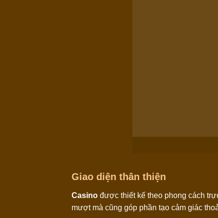
Giao diện thân thiện
Casino
được thiết kế theo phong cách trự
mượt mà cũng góp phần tạo cảm giác thoải