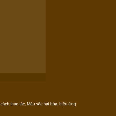
cách thao tác. Màu sắc hài hòa, hiệu ứng