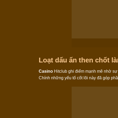
Loạt dấu ấn then chốt là
Casino
Hitclub ghi điểm mạnh mẽ nhờ sự đầ
Chính những yếu tố cốt lõi này đã góp ph