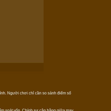
ính. Người chơi chỉ cần so sánh điểm số
iểm soát vốn. Chính sự cân bằng giữa may